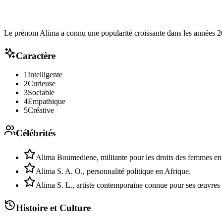
Le prénom Alima a connu une popularité croissante dans les années 2
Caractère
1
Intelligente
2
Curieuse
3
Sociable
4
Empathique
5
Créative
Célébrités
Alima Boumediene, militante pour les droits des femmes en
Alima S. A. O., personnalité politique en Afrique.
Alima S. L., artiste contemporaine connue pour ses œuvres
Histoire et Culture