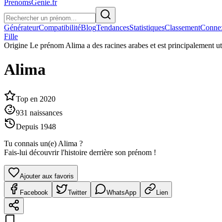
PrenomsGenie.fr
Générateur
Compatibilité
Blog
Tendances
Statistiques
Classement
Conne
Fille
Origine
Le prénom Alima a des racines arabes et est principalement ut
Alima
Top en
2020
931
naissances
Depuis
1948
Tu connais un(e)
Alima
?
Fais-lui découvrir l'histoire derrière son prénom !
Ajouter aux favoris
Facebook
Twitter
WhatsApp
Lien