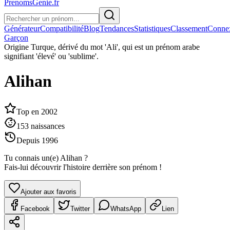
PrenomsGenie.fr
Générateur
Compatibilité
Blog
Tendances
Statistiques
Classement
Conne
Garçon
Origine
Turque, dérivé du mot 'Ali', qui est un prénom arabe
signifiant 'élevé' ou 'sublime'.
Alihan
Top en
2002
153
naissances
Depuis
1996
Tu connais un(e)
Alihan
?
Fais-lui découvrir l'histoire derrière son prénom !
Ajouter aux favoris
Facebook
Twitter
WhatsApp
Lien