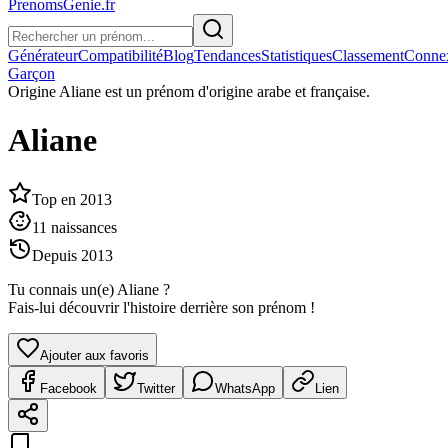
PrenomsGenie.fr
Générateur
Compatibilité
Blog
Tendances
Statistiques
Classement
Conne
Garçon
Origine
Aliane est un prénom d'origine arabe et française.
Aliane
Top en
2013
11
naissances
Depuis
2013
Tu connais un(e)
Aliane
?
Fais-lui découvrir l'histoire derrière son prénom !
Ajouter aux favoris
Facebook
Twitter
WhatsApp
Lien