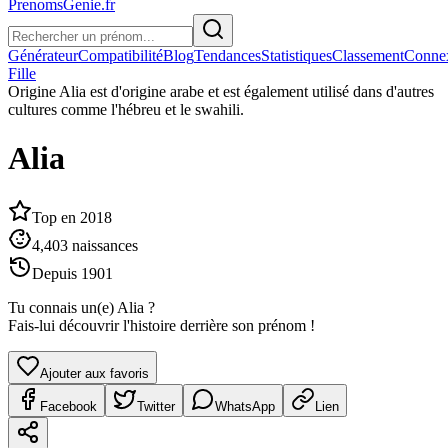
PrenomsGenie.fr
Générateur
Compatibilité
Blog
Tendances
Statistiques
Classement
Conne
Fille
Origine
Alia est d'origine arabe et est également utilisé dans d'autres
cultures comme l'hébreu et le swahili.
Alia
Top en
2018
4,403
naissances
Depuis
1901
Tu connais un(e)
Alia
?
Fais-lui découvrir l'histoire derrière son prénom !
Ajouter aux favoris
Facebook
Twitter
WhatsApp
Lien