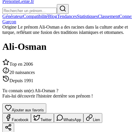
PrenomsGenie.fr
Générateur
Compatibilité
Blog
Tendances
Statistiques
Classement
Conne
Garçon
Origine
Le prénom Ali-Osman a des racines dans la culture arabe et
turque, reflétant une fusion des traditions islamiques et ottomanes.
Ali-Osman
Top en
2006
20
naissances
Depuis
1991
Tu connais un(e)
Ali-Osman
?
Fais-lui découvrir l'histoire derrière son prénom !
Ajouter aux favoris
Facebook
Twitter
WhatsApp
Lien