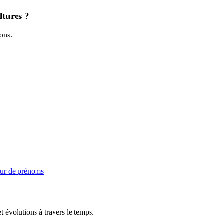
ltures ?
ions.
ur de prénoms
t évolutions à travers le temps.