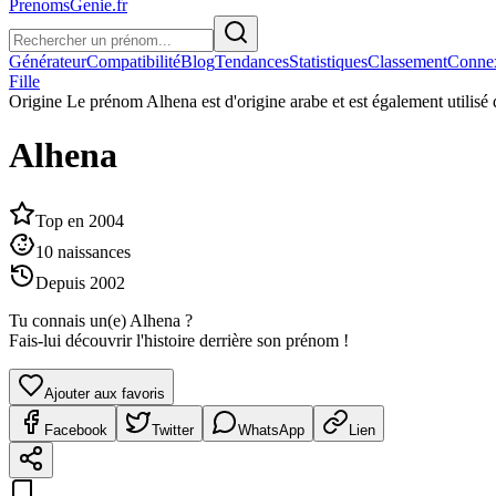
PrenomsGenie.fr
Générateur
Compatibilité
Blog
Tendances
Statistiques
Classement
Conne
Fille
Origine
Le prénom Alhena est d'origine arabe et est également utilisé 
Alhena
Top en
2004
10
naissances
Depuis
2002
Tu connais un(e)
Alhena
?
Fais-lui découvrir l'histoire derrière son prénom !
Ajouter aux favoris
Facebook
Twitter
WhatsApp
Lien