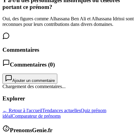
Y a-t-il des personnages historiques ou célèbres
portant ce prénom?
Oui, des figures comme Alhassana Ben Ali et Alhassana Idrissi sont
reconnues pour leurs contributions dans divers domaines.
Commentaires
Commentaires (
0
)
Ajouter un commentaire
Chargement des commentaires...
Explorer
← Retour à l'accueil
Tendances actuelles
Quiz prénom
idéal
Comparateur de prénoms
PrenomsGenie.fr