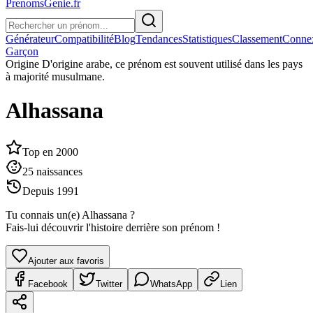
PrenomsGenie.fr
Générateur
Compatibilité
Blog
Tendances
Statistiques
Classement
Conne
Garçon
Origine
D'origine arabe, ce prénom est souvent utilisé dans les pays
à majorité musulmane.
Alhassana
Top en
2000
25
naissances
Depuis
1991
Tu connais un(e)
Alhassana
?
Fais-lui découvrir l'histoire derrière son prénom !
Ajouter aux favoris
Facebook
Twitter
WhatsApp
Lien