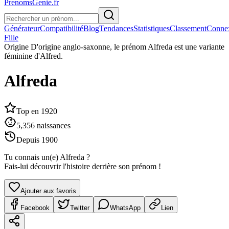
PrenomsGenie.fr
Générateur
Compatibilité
Blog
Tendances
Statistiques
Classement
Conne
Fille
Origine
D'origine anglo-saxonne, le prénom Alfreda est une variante
féminine d'Alfred.
Alfreda
Top en
1920
5,356
naissances
Depuis
1900
Tu connais un(e)
Alfreda
?
Fais-lui découvrir l'histoire derrière son prénom !
Ajouter aux favoris
Facebook
Twitter
WhatsApp
Lien