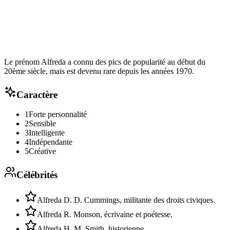
Le prénom Alfreda a connu des pics de popularité au début du
20ème siècle, mais est devenu rare depuis les années 1970.
Caractère
1
Forte personnalité
2
Sensible
3
Intelligente
4
Indépendante
5
Créative
Célébrités
Alfreda D. D. Cummings, militante des droits civiques.
Alfreda R. Monson, écrivaine et poétesse.
Alfreda H. M. Smith, historienne.