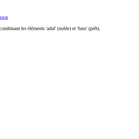
xion
mbinant les éléments 'adal' (noble) et 'funs' (prêt).