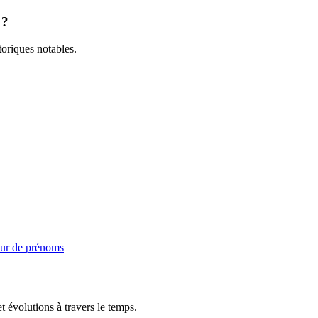
 ?
toriques notables.
ur de prénoms
t évolutions à travers le temps.