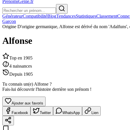
PrenomsGenie.fr
Générateur
Compatibilité
Blog
Tendances
Statistiques
Classement
Conne
Garçon
Origine
D'origine germanique, Alfonse est dérivé du nom 'Adalfuns', co
Alfonse
Top en
1905
4
naissances
Depuis
1905
Tu connais un(e)
Alfonse
?
Fais-lui découvrir l'histoire derrière son prénom !
Ajouter aux favoris
Facebook
Twitter
WhatsApp
Lien