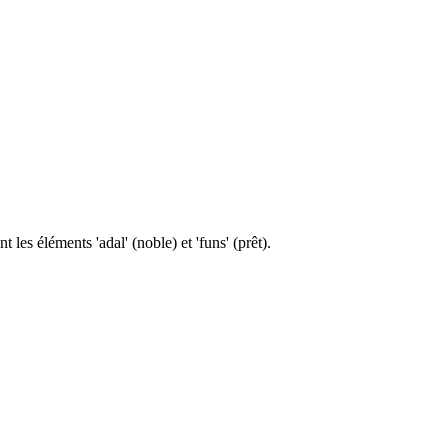
es éléments 'adal' (noble) et 'funs' (prêt).