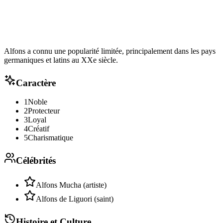
Alfons a connu une popularité limitée, principalement dans les pays
germaniques et latins au XXe siècle.
Caractère
1
Noble
2
Protecteur
3
Loyal
4
Créatif
5
Charismatique
Célébrités
Alfons Mucha (artiste)
Alfons de Liguori (saint)
Histoire et Culture