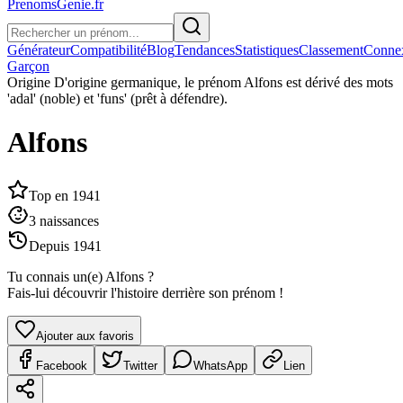
PrenomsGenie.fr
Générateur
Compatibilité
Blog
Tendances
Statistiques
Classement
Conne
Garçon
Origine
D'origine germanique, le prénom Alfons est dérivé des mots
'adal' (noble) et 'funs' (prêt à défendre).
Alfons
Top en
1941
3
naissances
Depuis
1941
Tu connais un(e)
Alfons
?
Fais-lui découvrir l'histoire derrière son prénom !
Ajouter aux favoris
Facebook
Twitter
WhatsApp
Lien