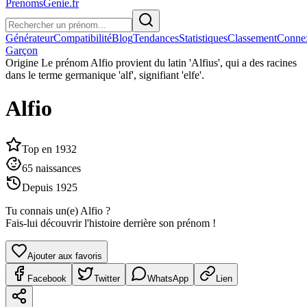
PrenomsGenie.fr
Générateur
Compatibilité
Blog
Tendances
Statistiques
Classement
Conne
Garçon
Origine
Le prénom Alfio provient du latin 'Alfius', qui a des racines
dans le terme germanique 'alf', signifiant 'elfe'.
Alfio
Top en
1932
65
naissances
Depuis
1925
Tu connais un(e)
Alfio
?
Fais-lui découvrir l'histoire derrière son prénom !
Ajouter aux favoris
Facebook
Twitter
WhatsApp
Lien