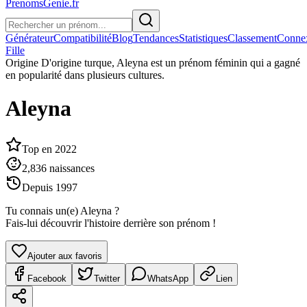
PrenomsGenie.fr
Générateur
Compatibilité
Blog
Tendances
Statistiques
Classement
Conne
Fille
Origine
D'origine turque, Aleyna est un prénom féminin qui a gagné
en popularité dans plusieurs cultures.
Aleyna
Top en
2022
2,836
naissances
Depuis
1997
Tu connais un(e)
Aleyna
?
Fais-lui découvrir l'histoire derrière son prénom !
Ajouter aux favoris
Facebook
Twitter
WhatsApp
Lien