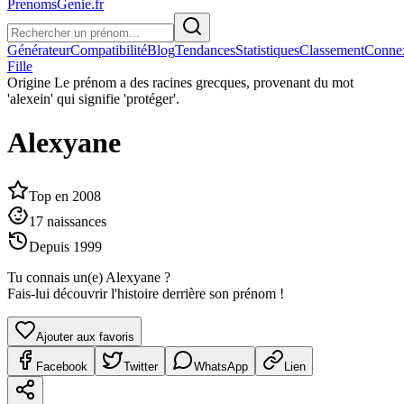
PrenomsGenie.fr
Générateur
Compatibilité
Blog
Tendances
Statistiques
Classement
Conne
Fille
Origine
Le prénom a des racines grecques, provenant du mot
'alexein' qui signifie 'protéger'.
Alexyane
Top en
2008
17
naissances
Depuis
1999
Tu connais un(e)
Alexyane
?
Fais-lui découvrir l'histoire derrière son prénom !
Ajouter aux favoris
Facebook
Twitter
WhatsApp
Lien