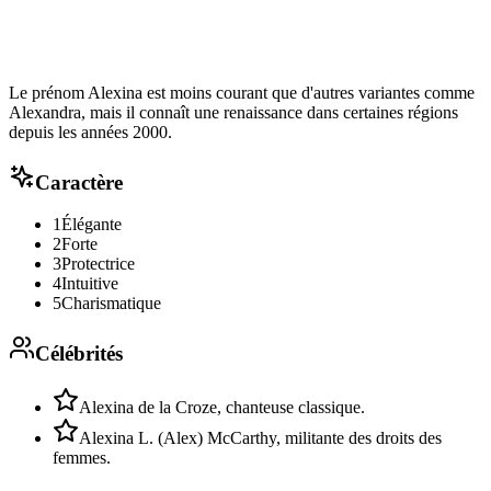
Le prénom Alexina est moins courant que d'autres variantes comme
Alexandra, mais il connaît une renaissance dans certaines régions
depuis les années 2000.
Caractère
1
Élégante
2
Forte
3
Protectrice
4
Intuitive
5
Charismatique
Célébrités
Alexina de la Croze, chanteuse classique.
Alexina L. (Alex) McCarthy, militante des droits des
femmes.