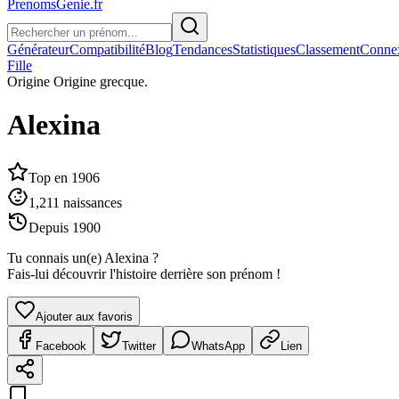
PrenomsGenie.fr
Générateur
Compatibilité
Blog
Tendances
Statistiques
Classement
Conne
Fille
Origine
Origine grecque.
Alexina
Top en
1906
1,211
naissances
Depuis
1900
Tu connais un(e)
Alexina
?
Fais-lui découvrir l'histoire derrière son prénom !
Ajouter aux favoris
Facebook
Twitter
WhatsApp
Lien