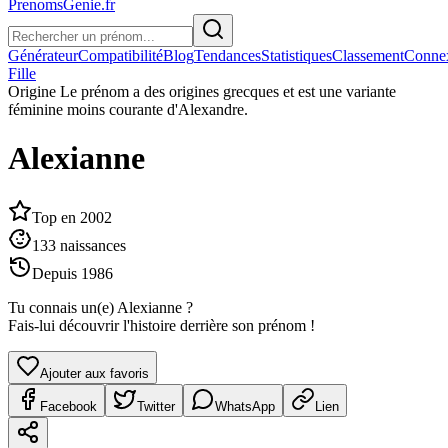
PrenomsGenie.fr
Générateur
Compatibilité
Blog
Tendances
Statistiques
Classement
Conne
Fille
Origine
Le prénom a des origines grecques et est une variante
féminine moins courante d'Alexandre.
Alexianne
Top en
2002
133
naissances
Depuis
1986
Tu connais un(e)
Alexianne
?
Fais-lui découvrir l'histoire derrière son prénom !
Ajouter aux favoris
Facebook
Twitter
WhatsApp
Lien