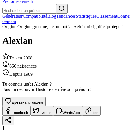
PrenomsGenie.fr
Générateur
Compatibilité
Blog
Tendances
Statistiques
Classement
Conne
Garçon
Origine
Origine grecque, lié au mot 'alexein' qui signifie 'protéger'.
Alexian
Top en
2008
666
naissances
Depuis
1989
Tu connais un(e)
Alexian
?
Fais-lui découvrir l'histoire derrière son prénom !
Ajouter aux favoris
Facebook
Twitter
WhatsApp
Lien