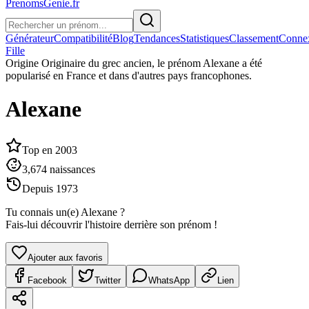
PrenomsGenie.fr
Générateur
Compatibilité
Blog
Tendances
Statistiques
Classement
Conne
Fille
Origine
Originaire du grec ancien, le prénom Alexane a été
popularisé en France et dans d'autres pays francophones.
Alexane
Top en
2003
3,674
naissances
Depuis
1973
Tu connais un(e)
Alexane
?
Fais-lui découvrir l'histoire derrière son prénom !
Ajouter aux favoris
Facebook
Twitter
WhatsApp
Lien