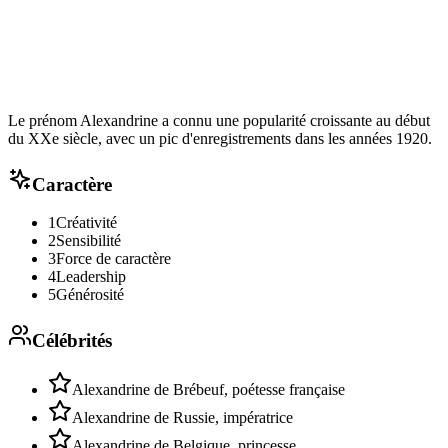
Le prénom Alexandrine a connu une popularité croissante au début
du XXe siècle, avec un pic d'enregistrements dans les années 1920.
Caractère
1
Créativité
2
Sensibilité
3
Force de caractère
4
Leadership
5
Générosité
Célébrités
Alexandrine de Brébeuf, poétesse française
Alexandrine de Russie, impératrice
Alexandrine de Belgique, princesse