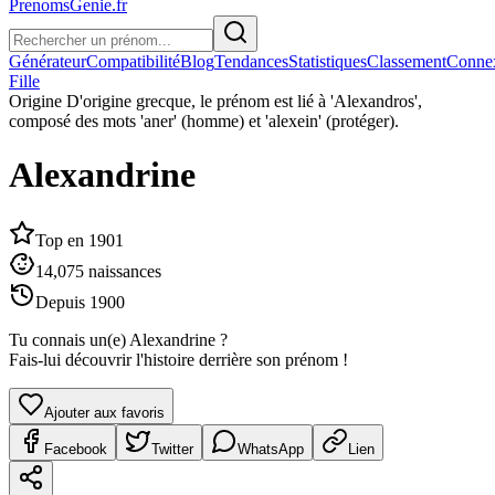
PrenomsGenie.fr
Générateur
Compatibilité
Blog
Tendances
Statistiques
Classement
Conne
Fille
Origine
D'origine grecque, le prénom est lié à 'Alexandros',
composé des mots 'aner' (homme) et 'alexein' (protéger).
Alexandrine
Top en
1901
14,075
naissances
Depuis
1900
Tu connais un(e)
Alexandrine
?
Fais-lui découvrir l'histoire derrière son prénom !
Ajouter aux favoris
Facebook
Twitter
WhatsApp
Lien