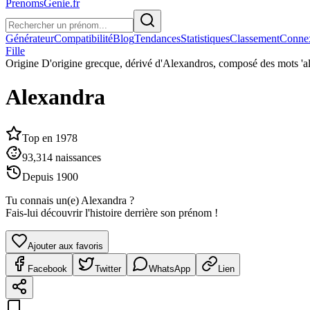
PrenomsGenie.fr
Générateur
Compatibilité
Blog
Tendances
Statistiques
Classement
Conne
Fille
Origine
D'origine grecque, dérivé d'Alexandros, composé des mots 'ale
Alexandra
Top en
1978
93,314
naissances
Depuis
1900
Tu connais un(e)
Alexandra
?
Fais-lui découvrir l'histoire derrière son prénom !
Ajouter aux favoris
Facebook
Twitter
WhatsApp
Lien