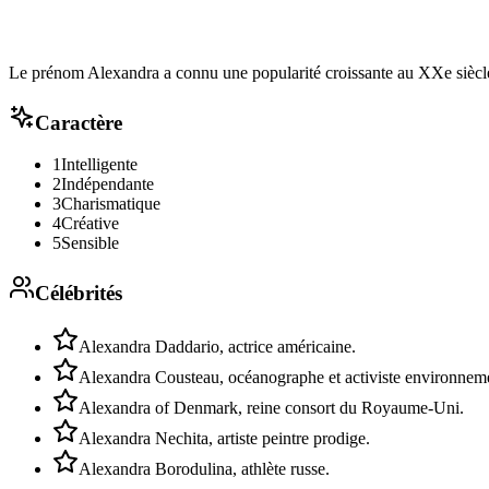
Le prénom Alexandra a connu une popularité croissante au XXe siècle
Caractère
1
Intelligente
2
Indépendante
3
Charismatique
4
Créative
5
Sensible
Célébrités
Alexandra Daddario, actrice américaine.
Alexandra Cousteau, océanographe et activiste environneme
Alexandra of Denmark, reine consort du Royaume-Uni.
Alexandra Nechita, artiste peintre prodige.
Alexandra Borodulina, athlète russe.