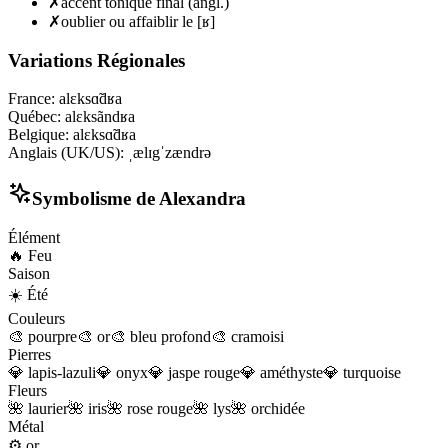
✗
accent tonique final (angl.)
✗
oublier ou affaiblir le [ʁ]
Variations Régionales
France
:
alɛksɑ̃dʁa
Québec
:
alɛksãndʁa
Belgique
:
alɛksɑ̃dʁa
Anglais (UK/US)
:
ˌælɪgˈzændrə
Symbolisme de
Alexandra
Élément
🔥
Feu
Saison
☀️
Été
Couleurs
🎨
pourpre
🎨
or
🎨
bleu profond
🎨
cramoisi
Pierres
💎
lapis-lazuli
💎
onyx
💎
jaspe rouge
💎
améthyste
💎
turquoise
Fleurs
🌺
laurier
🌺
iris
🌺
rose rouge
🌺
lys
🌺
orchidée
Métal
⚙️
or