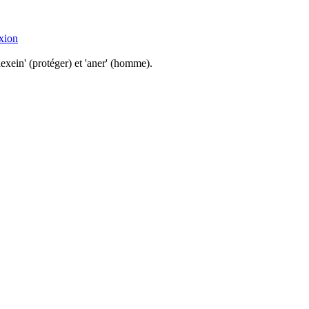
xion
xein' (protéger) et 'aner' (homme).