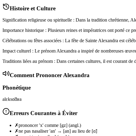
Histoire et Culture
Signification religieuse ou spirituelle : Dans la tradition chrétienne, A
Importance historique : Plusieurs reines et impératrices ont porté ce pr
Célébrations ou fêtes associées : La fête de Sainte Alexandra est céléb
Impact culturel : Le prénom Alexandra a inspiré de nombreuses œuvres li
Traditions liées au prénom : Dans certaines cultures, il est courant d
Comment Prononcer
Alexandra
Phonétique
alɛksɑ̃dʁa
Erreurs Courantes à Éviter
✗
prononcer 'x' comme [gz] (angl.)
✗
ne pas nasaliser 'an' → [an] au lieu de [ɑ̃]