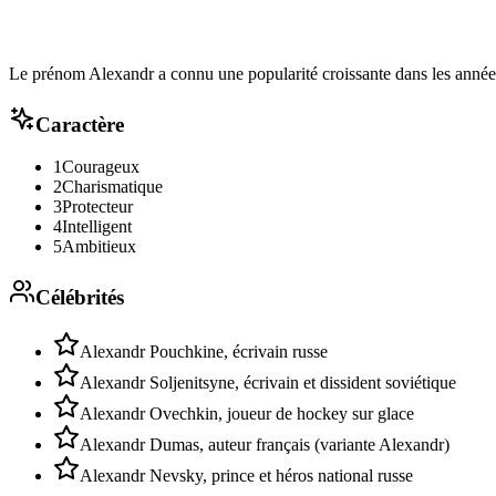
Le prénom Alexandr a connu une popularité croissante dans les années
Caractère
1
Courageux
2
Charismatique
3
Protecteur
4
Intelligent
5
Ambitieux
Célébrités
Alexandr Pouchkine, écrivain russe
Alexandr Soljenitsyne, écrivain et dissident soviétique
Alexandr Ovechkin, joueur de hockey sur glace
Alexandr Dumas, auteur français (variante Alexandr)
Alexandr Nevsky, prince et héros national russe