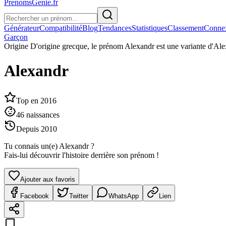
PrenomsGenie.fr
Générateur
Compatibilité
Blog
Tendances
Statistiques
Classement
Conne
Garçon
Origine
D'origine grecque, le prénom Alexandr est une variante d'Ale
Alexandr
Top en
2016
46
naissances
Depuis
2010
Tu connais un(e)
Alexandr
?
Fais-lui découvrir l'histoire derrière son prénom !
Ajouter aux favoris
Facebook
Twitter
WhatsApp
Lien