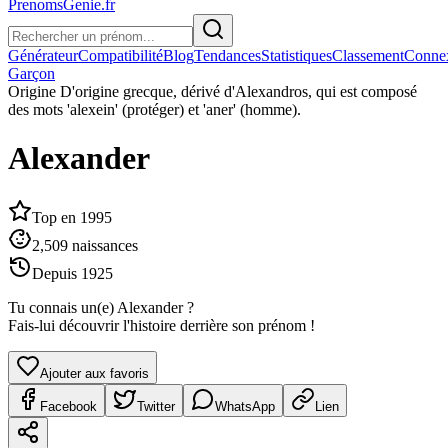
PrenomsGenie.fr
Générateur
Compatibilité
Blog
Tendances
Statistiques
Classement
Conne
Garçon
Origine
D'origine grecque, dérivé d'Alexandros, qui est composé
des mots 'alexein' (protéger) et 'aner' (homme).
Alexander
Top en
1995
2,509
naissances
Depuis
1925
Tu connais un(e)
Alexander
?
Fais-lui découvrir l'histoire derrière son prénom !
Ajouter aux favoris
Facebook
Twitter
WhatsApp
Lien