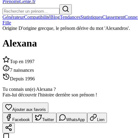
PrenomsGenie.fr
Générateur
Compatibilité
Blog
Tendances
Statistiques
Classement
Conne
Fille
Origine
D'origine grecque, le prénom dérive du mot 'Alexandros'.
Alexana
Top en
1997
7
naissances
Depuis
1996
Tu connais un(e)
Alexana
?
Fais-lui découvrir l'histoire derrière son prénom !
Ajouter aux favoris
Facebook
Twitter
WhatsApp
Lien