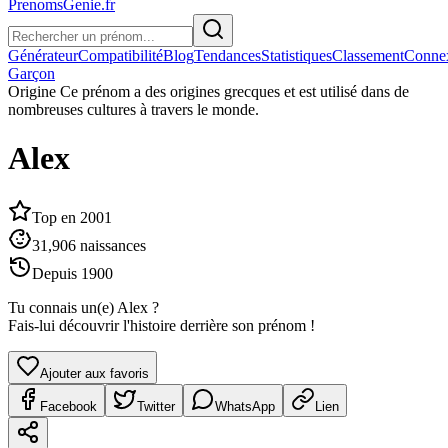
PrenomsGenie.fr
Générateur
Compatibilité
Blog
Tendances
Statistiques
Classement
Conne
Garçon
Origine
Ce prénom a des origines grecques et est utilisé dans de
nombreuses cultures à travers le monde.
Alex
Top en
2001
31,906
naissances
Depuis
1900
Tu connais un(e)
Alex
?
Fais-lui découvrir l'histoire derrière son prénom !
Ajouter aux favoris
Facebook
Twitter
WhatsApp
Lien