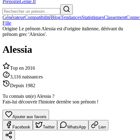
PrenomsGenie.fr
Générateur
Compatibilité
Blog
Tendances
Statistiques
Classement
Conne
Fille
Origine
Le prénom Alessia est d'origine italienne, dérivant du
prénom grec 'Alexios'.
Alessia
Top en
2016
3,116
naissances
Depuis
1982
Tu connais un(e)
Alessia
?
Fais-lui découvrir l'histoire derrière son prénom !
Ajouter aux favoris
Facebook
Twitter
WhatsApp
Lien