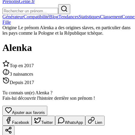
PrenomsGenie.fr
Générateur
Compatibilité
Blog
Tendances
Statistiques
Classement
Conne
Fille
Origine
Le prénom Alenka a des origines slaves, en particulier dans
les pays comme la Pologne et la République tchèque.
Alenka
Top en
2017
3
naissances
Depuis
2017
Tu connais un(e)
Alenka
?
Fais-lui découvrir l'histoire derrière son prénom !
Ajouter aux favoris
Facebook
Twitter
WhatsApp
Lien