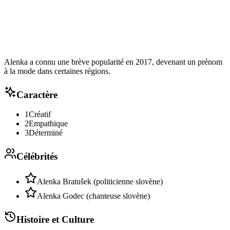
Alenka a connu une brève popularité en 2017, devenant un prénom
à la mode dans certaines régions.
Caractère
1
Créatif
2
Empathique
3
Déterminé
Célébrités
Alenka Bratušek (politicienne slovène)
Alenka Godec (chanteuse slovène)
Histoire et Culture