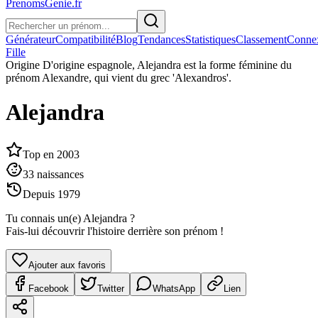
PrenomsGenie.fr
Générateur
Compatibilité
Blog
Tendances
Statistiques
Classement
Conne
Fille
Origine
D'origine espagnole, Alejandra est la forme féminine du
prénom Alexandre, qui vient du grec 'Alexandros'.
Alejandra
Top en
2003
33
naissances
Depuis
1979
Tu connais un(e)
Alejandra
?
Fais-lui découvrir l'histoire derrière son prénom !
Ajouter aux favoris
Facebook
Twitter
WhatsApp
Lien