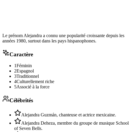
Le prénom Alejandra a connu une popularité croissante depuis les
années 1980, surtout dans les pays hispanophones.
Caractère
1
Féminin
2
Espagnol
3
Traditionnel
4
Culturellement riche
5
Associé à la force
Célébrités
Alejandra Guzmán, chanteuse et actrice mexicaine.
Alejandra Deheza, membre du groupe de musique School
of Seven Bells.