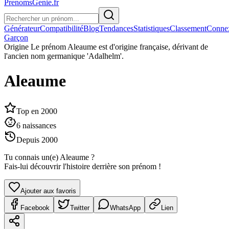
PrenomsGenie.fr
Générateur
Compatibilité
Blog
Tendances
Statistiques
Classement
Conne
Garçon
Origine
Le prénom Aleaume est d'origine française, dérivant de
l'ancien nom germanique 'Adalhelm'.
Aleaume
Top en
2000
6
naissances
Depuis
2000
Tu connais un(e)
Aleaume
?
Fais-lui découvrir l'histoire derrière son prénom !
Ajouter aux favoris
Facebook
Twitter
WhatsApp
Lien