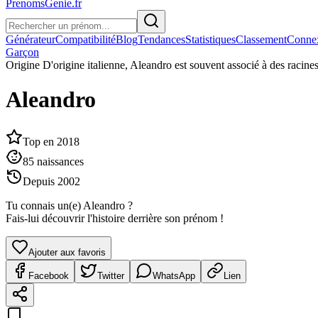
PrenomsGenie.fr
Générateur
Compatibilité
Blog
Tendances
Statistiques
Classement
Conne
Garçon
Origine
D'origine italienne, Aleandro est souvent associé à des raci
Aleandro
Top en
2018
85
naissances
Depuis
2002
Tu connais un(e)
Aleandro
?
Fais-lui découvrir l'histoire derrière son prénom !
Ajouter aux favoris
Facebook
Twitter
WhatsApp
Lien