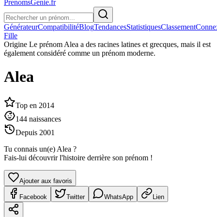
PrenomsGenie.fr
Générateur
Compatibilité
Blog
Tendances
Statistiques
Classement
Conne
Fille
Origine
Le prénom Alea a des racines latines et grecques, mais il est
également considéré comme un prénom moderne.
Alea
Top en
2014
144
naissances
Depuis
2001
Tu connais un(e)
Alea
?
Fais-lui découvrir l'histoire derrière son prénom !
Ajouter aux favoris
Facebook
Twitter
WhatsApp
Lien