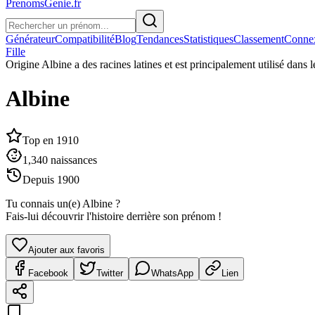
PrenomsGenie.fr
Générateur
Compatibilité
Blog
Tendances
Statistiques
Classement
Conne
Fille
Origine
Albine a des racines latines et est principalement utilisé dans 
Albine
Top en
1910
1,340
naissances
Depuis
1900
Tu connais un(e)
Albine
?
Fais-lui découvrir l'histoire derrière son prénom !
Ajouter aux favoris
Facebook
Twitter
WhatsApp
Lien