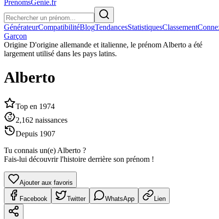
PrenomsGenie.fr
Générateur
Compatibilité
Blog
Tendances
Statistiques
Classement
Conne
Garçon
Origine
D'origine allemande et italienne, le prénom Alberto a été
largement utilisé dans les pays latins.
Alberto
Top en
1974
2,162
naissances
Depuis
1907
Tu connais un(e)
Alberto
?
Fais-lui découvrir l'histoire derrière son prénom !
Ajouter aux favoris
Facebook
Twitter
WhatsApp
Lien