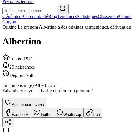
PrenomsGenie.fr
Générateur
Compatibilité
Blog
Tendances
Statistiques
Classement
Conne
Garçon
Origine
Le prénom Albertino a des origines germaniques, dérivant du 
Albertino
Top en
1971
29
naissances
Depuis
1968
Tu connais un(e)
Albertino
?
Fais-lui découvrir l'histoire derrière son prénom !
Ajouter aux favoris
Facebook
Twitter
WhatsApp
Lien