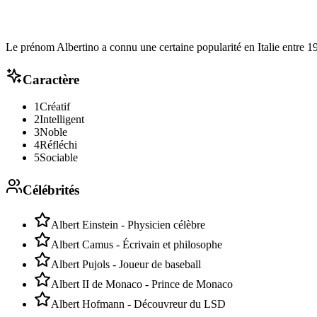
Le prénom Albertino a connu une certaine popularité en Italie entre 19
Caractère
1
Créatif
2
Intelligent
3
Noble
4
Réfléchi
5
Sociable
Célébrités
Albert Einstein - Physicien célèbre
Albert Camus - Écrivain et philosophe
Albert Pujols - Joueur de baseball
Albert II de Monaco - Prince de Monaco
Albert Hofmann - Découvreur du LSD