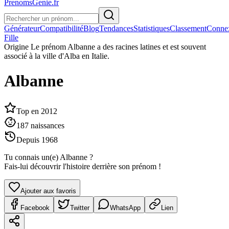
PrenomsGenie.fr
Générateur
Compatibilité
Blog
Tendances
Statistiques
Classement
Conne
Fille
Origine
Le prénom Albanne a des racines latines et est souvent
associé à la ville d'Alba en Italie.
Albanne
Top en
2012
187
naissances
Depuis
1968
Tu connais un(e)
Albanne
?
Fais-lui découvrir l'histoire derrière son prénom !
Ajouter aux favoris
Facebook
Twitter
WhatsApp
Lien