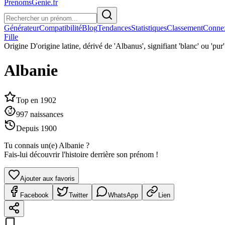
PrenomsGenie.fr
Générateur
Compatibilité
Blog
Tendances
Statistiques
Classement
Conne
Fille
Origine
D'origine latine, dérivé de 'Albanus', signifiant 'blanc' ou 'pur'
Albanie
Top en
1902
997
naissances
Depuis
1900
Tu connais un(e)
Albanie
?
Fais-lui découvrir l'histoire derrière son prénom !
Ajouter aux favoris
Facebook
Twitter
WhatsApp
Lien