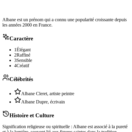
Albane est un prénom qui a connu une popularité croissante depuis
les années 2000 en France.
Caractère
1
Élégant
2
Raffiné
3
Sensible
4
Créatif
Célébrités
Albane Cleret, artiste peintre
Albane Dupre, écrivain
Histoire et Culture
Signification religieuse ou spirituelle : Albane est associé à la pureté
et à la lumière, souvent lié aux figures saintes dans la tradition