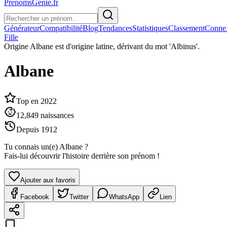
PrenomsGenie.fr
Générateur
Compatibilité
Blog
Tendances
Statistiques
Classement
Conne
Fille
Origine
Albane est d'origine latine, dérivant du mot 'Albinus'.
Albane
Top en
2022
12,849
naissances
Depuis
1912
Tu connais un(e)
Albane
?
Fais-lui découvrir l'histoire derrière son prénom !
Ajouter aux favoris
Facebook
Twitter
WhatsApp
Lien