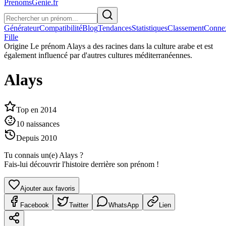
PrenomsGenie.fr
Générateur
Compatibilité
Blog
Tendances
Statistiques
Classement
Conne
Fille
Origine
Le prénom Alays a des racines dans la culture arabe et est
également influencé par d'autres cultures méditerranéennes.
Alays
Top en
2014
10
naissances
Depuis
2010
Tu connais un(e)
Alays
?
Fais-lui découvrir l'histoire derrière son prénom !
Ajouter aux favoris
Facebook
Twitter
WhatsApp
Lien