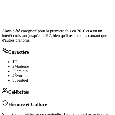
Alays a été enregistré pour la première fois en 2010 et a vu un
intérêt croissant jusqu'en 2017, bien qu'il reste moins courant que
d'autres prénoms.
Caractère
1
Unique
2
Moderne
3
Féminin
4
Évocateur
5
Spirituel
Célébrités
Histoire et Culture
Signification religieuse ou spirituelle : Le prénom est associé à des