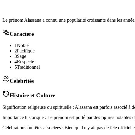
Le prénom Alassana a connu une popularité croissante dans les années
Caractère
1
Noble
2
Pacifique
3
Sage
4
Respecté
5
Traditionnel
Célébrités
Histoire et Culture
Signification religieuse ou spirituelle : Alassana est parfois associé à d
Importance historique : Le prénom est porté par des figures notables da
Célébrations ou fêtes associées : Bien qu'il n'y ait pas de fête offici