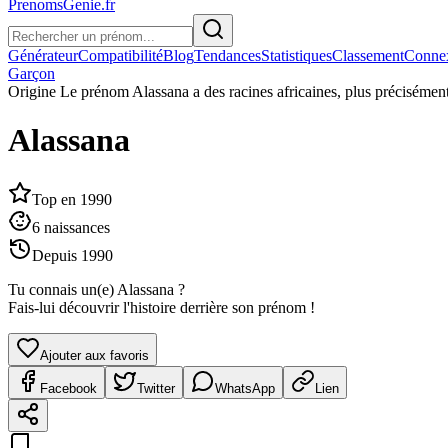
PrenomsGenie.fr
Générateur
Compatibilité
Blog
Tendances
Statistiques
Classement
Conne
Garçon
Origine
Le prénom Alassana a des racines africaines, plus précisément 
Alassana
Top en
1990
6
naissances
Depuis
1990
Tu connais un(e)
Alassana
?
Fais-lui découvrir l'histoire derrière son prénom !
Ajouter aux favoris
Facebook
Twitter
WhatsApp
Lien