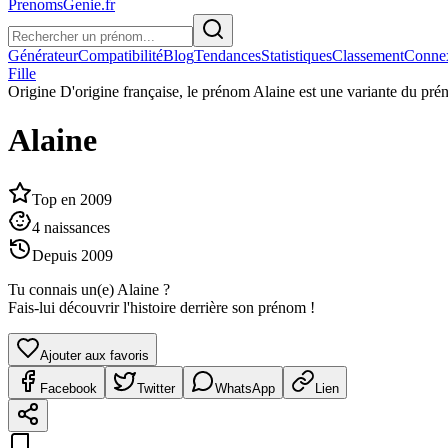
PrenomsGenie.fr
Générateur
Compatibilité
Blog
Tendances
Statistiques
Classement
Conne
Fille
Origine
D'origine française, le prénom Alaine est une variante du pré
Alaine
Top en
2009
4
naissances
Depuis
2009
Tu connais un(e)
Alaine
?
Fais-lui découvrir l'histoire derrière son prénom !
Ajouter aux favoris
Facebook
Twitter
WhatsApp
Lien