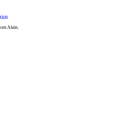
xion
nom Alain.