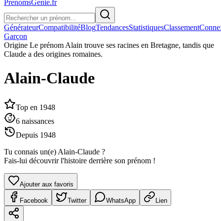
PrenomsGenie.fr
Générateur
Compatibilité
Blog
Tendances
Statistiques
Classement
Conne
Garçon
Origine
Le prénom Alain trouve ses racines en Bretagne, tandis que
Claude a des origines romaines.
Alain-Claude
Top en
1948
6
naissances
Depuis
1948
Tu connais un(e)
Alain-Claude
?
Fais-lui découvrir l'histoire derrière son prénom !
Ajouter aux favoris
Facebook
Twitter
WhatsApp
Lien