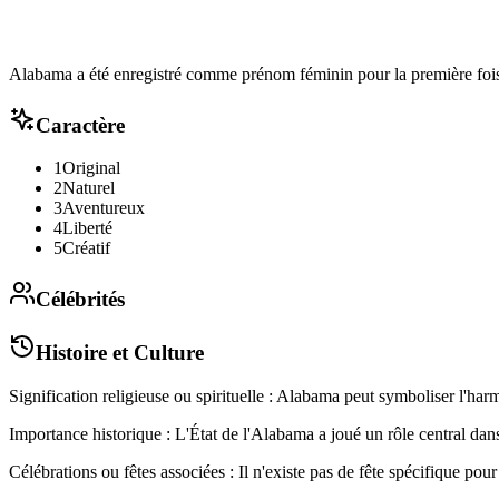
Alabama a été enregistré comme prénom féminin pour la première fois 
Caractère
1
Original
2
Naturel
3
Aventureux
4
Liberté
5
Créatif
Célébrités
Histoire et Culture
Signification religieuse ou spirituelle : Alabama peut symboliser l'harm
Importance historique : L'État de l'Alabama a joué un rôle central da
Célébrations ou fêtes associées : Il n'existe pas de fête spécifique po