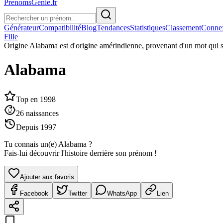
PrenomsGenie.fr
Générateur
Compatibilité
Blog
Tendances
Statistiques
Classement
Conne
Fille
Origine
Alabama est d'origine amérindienne, provenant d'un mot qui sign
Alabama
Top en
1998
26
naissances
Depuis
1997
Tu connais un(e)
Alabama
?
Fais-lui découvrir l'histoire derrière son prénom !
Ajouter aux favoris
Facebook
Twitter
WhatsApp
Lien