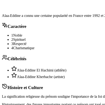
Alaa-Eddine a connu une certaine popularité en France entre 1992 et 
Caractère
1
Noble
2
Spirituel
3
Respecté
4
Charismatique
Célébrités
Alaa-Eddine El Hachimi (athlète)
Alaa-Eddine Kherbache (artiste)
Histoire et Culture
La signification religieuse du prénom souligne l'importance de la foi 
Historiquement, des figures importantes portant ce prénom ont joué un 