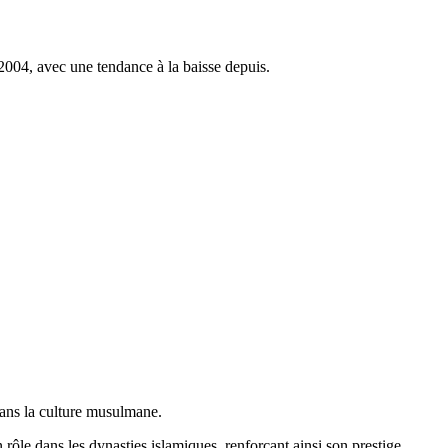
2004, avec une tendance à la baisse depuis.
dans la culture musulmane.
rôle dans les dynasties islamiques, renforçant ainsi son prestige.