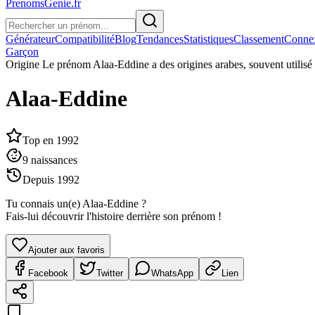
PrenomsGenie.fr
Générateur
Compatibilité
Blog
Tendances
Statistiques
Classement
Conne
Garçon
Origine
Le prénom Alaa-Eddine a des origines arabes, souvent utilisé
Alaa-Eddine
Top en
1992
9
naissances
Depuis
1992
Tu connais un(e)
Alaa-Eddine
?
Fais-lui découvrir l'histoire derrière son prénom !
Ajouter aux favoris
Facebook
Twitter
WhatsApp
Lien