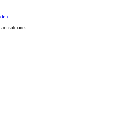
xion
res musulmanes.