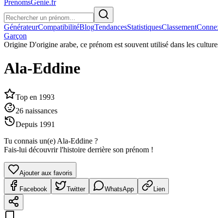
PrenomsGenie.fr
Générateur
Compatibilité
Blog
Tendances
Statistiques
Classement
Conne
Garçon
Origine
D'origine arabe, ce prénom est souvent utilisé dans les cultu
Ala-Eddine
Top en
1993
26
naissances
Depuis
1991
Tu connais un(e)
Ala-Eddine
?
Fais-lui découvrir l'histoire derrière son prénom !
Ajouter aux favoris
Facebook
Twitter
WhatsApp
Lien