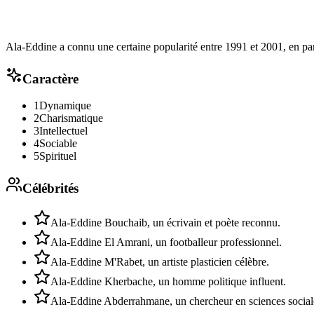
Ala-Eddine a connu une certaine popularité entre 1991 et 2001, en par
Caractère
1
Dynamique
2
Charismatique
3
Intellectuel
4
Sociable
5
Spirituel
Célébrités
Ala-Eddine Bouchaib, un écrivain et poète reconnu.
Ala-Eddine El Amrani, un footballeur professionnel.
Ala-Eddine M'Rabet, un artiste plasticien célèbre.
Ala-Eddine Kherbache, un homme politique influent.
Ala-Eddine Abderrahmane, un chercheur en sciences social