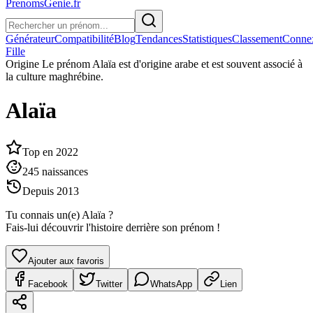
PrenomsGenie.fr
Générateur
Compatibilité
Blog
Tendances
Statistiques
Classement
Conne
Fille
Origine
Le prénom Alaïa est d'origine arabe et est souvent associé à
la culture maghrébine.
Alaïa
Top en
2022
245
naissances
Depuis
2013
Tu connais un(e)
Alaïa
?
Fais-lui découvrir l'histoire derrière son prénom !
Ajouter aux favoris
Facebook
Twitter
WhatsApp
Lien