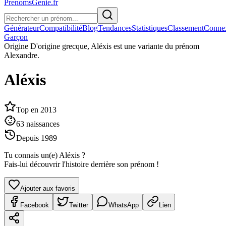
PrenomsGenie.fr
Générateur
Compatibilité
Blog
Tendances
Statistiques
Classement
Conne
Garçon
Origine
D'origine grecque, Aléxis est une variante du prénom
Alexandre.
Aléxis
Top en
2013
63
naissances
Depuis
1989
Tu connais un(e)
Aléxis
?
Fais-lui découvrir l'histoire derrière son prénom !
Ajouter aux favoris
Facebook
Twitter
WhatsApp
Lien