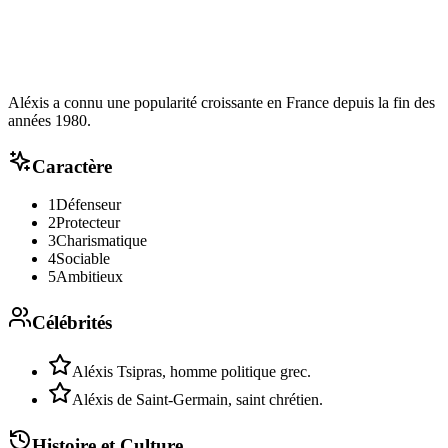
Aléxis a connu une popularité croissante en France depuis la fin des
années 1980.
Caractère
1
Défenseur
2
Protecteur
3
Charismatique
4
Sociable
5
Ambitieux
Célébrités
Aléxis Tsipras, homme politique grec.
Aléxis de Saint-Germain, saint chrétien.
Histoire et Culture