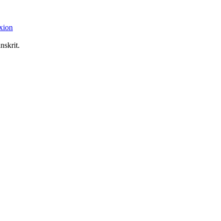
xion
nskrit.