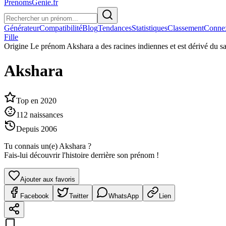
PrenomsGenie.fr
Générateur
Compatibilité
Blog
Tendances
Statistiques
Classement
Conne
Fille
Origine
Le prénom Akshara a des racines indiennes et est dérivé du sa
Akshara
Top en
2020
112
naissances
Depuis
2006
Tu connais un(e)
Akshara
?
Fais-lui découvrir l'histoire derrière son prénom !
Ajouter aux favoris
Facebook
Twitter
WhatsApp
Lien