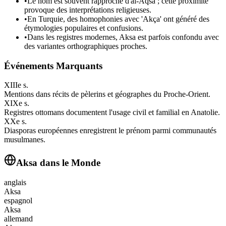
•
Le nom est souvent rapproché d'al‑Aqsa ; cette proximité
provoque des interprétations religieuses.
•
En Turquie, des homophonies avec 'Akça' ont généré des
étymologies populaires et confusions.
•
Dans les registres modernes, Aksa est parfois confondu avec
des variantes orthographiques proches.
Événements Marquants
XIIIe s.
Mentions dans récits de pèlerins et géographes du Proche‑Orient.
XIXe s.
Registres ottomans documentent l'usage civil et familial en Anatolie.
XXe s.
Diasporas européennes enregistrent le prénom parmi communautés
musulmanes.
Aksa
dans le Monde
anglais
Aksa
espagnol
Aksa
allemand