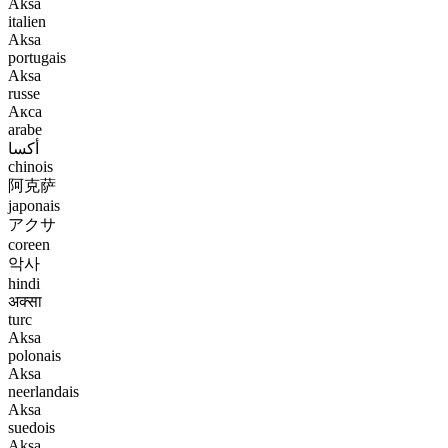
Aksa
italien
Aksa
portugais
Aksa
russe
Акса
arabe
أكسا
chinois
阿克萨
japonais
アクサ
coreen
악사
hindi
अक्सा
turc
Aksa
polonais
Aksa
neerlandais
Aksa
suedois
Aksa