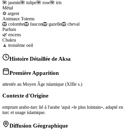
🌺
jasmin
🌺
tulipe
🌺
rose
🌺
iris
Métal
⚙️
argent
Animaux Totems
🦁
colombe
🦁
faucon
🦁
gazelle
🦁
cheval
Parfum
🌿
encens
Chakra
🧘
troisième oeil
Histoire Détaillée de
Aksa
Première Apparition
attestée au Moyen Âge islamique (XIIIe s.)
Contexte d'Origine
emprunt arabo-turc lié à l'arabe 'aqsā «le plus lointain», adapté en
turc et usage islamique.
Diffusion Géographique