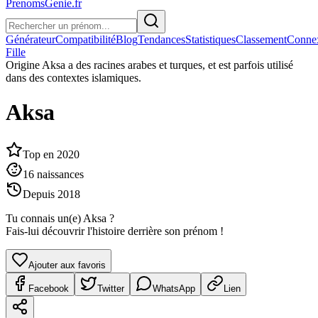
PrenomsGenie.fr
Générateur
Compatibilité
Blog
Tendances
Statistiques
Classement
Conne
Fille
Origine
Aksa a des racines arabes et turques, et est parfois utilisé
dans des contextes islamiques.
Aksa
Top en
2020
16
naissances
Depuis
2018
Tu connais un(e)
Aksa
?
Fais-lui découvrir l'histoire derrière son prénom !
Ajouter aux favoris
Facebook
Twitter
WhatsApp
Lien