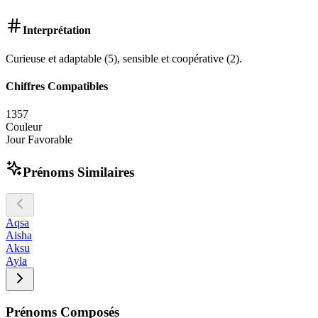
Interprétation
Curieuse et adaptable (5), sensible et coopérative (2).
Chiffres Compatibles
1
3
5
7
Couleur
Jour Favorable
Prénoms Similaires
Aqsa
Aisha
Aksu
Ayla
Prénoms Composés