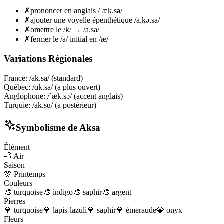
✗
prononcer en anglais /ˈæk.sə/
✗
ajouter une voyelle épenthétique /a.kə.sa/
✗
omettre le /k/ → /a.sa/
✗
fermer le /a/ initial en /æ/
Variations Régionales
France
:
/ak.sa/ (standard)
Québec
:
/ɑk.sa/ (a plus ouvert)
Anglophone
:
/ˈæk.sə/ (accent anglais)
Turquie
:
/ak.sɑ/ (a postérieur)
Symbolisme de
Aksa
Élément
💨
Air
Saison
🌸
Printemps
Couleurs
🎨
turquoise
🎨
indigo
🎨
saphir
🎨
argent
Pierres
💎
turquoise
💎
lapis-lazuli
💎
saphir
💎
émeraude
💎
onyx
Fleurs