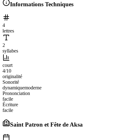
Informations Techniques
4
lettres
2
syllabes
court
4
/10
originalité
Sonorité
dynamique
moderne
Prononciation
facile
Écriture
facile
Saint Patron et Fête de
Aksa