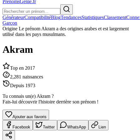
PrenomsGenie.fr
Générateur
Compatibilité
Blog
Tendances
Statistiques
Classement
Conne
Garçon
Origine
Le prénom Akram a des origines arabes et est largement
utilisé dans les pays musulmans.
Akram
Top en
2017
2,281
naissances
Depuis
1973
Tu connais un(e)
Akram
?
Fais-lui découvrir l'histoire derrière son prénom !
Ajouter aux favoris
Facebook
Twitter
WhatsApp
Lien