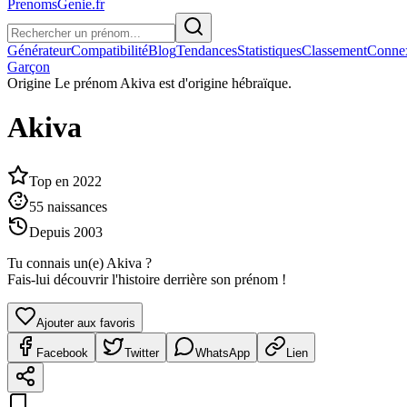
PrenomsGenie.fr
Générateur
Compatibilité
Blog
Tendances
Statistiques
Classement
Conne
Garçon
Origine
Le prénom Akiva est d'origine hébraïque.
Akiva
Top en
2022
55
naissances
Depuis
2003
Tu connais un(e)
Akiva
?
Fais-lui découvrir l'histoire derrière son prénom !
Ajouter aux favoris
Facebook
Twitter
WhatsApp
Lien