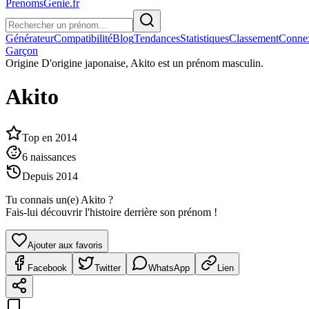
PrenomsGenie.fr
Générateur
Compatibilité
Blog
Tendances
Statistiques
Classement
Conne
Garçon
Origine
D'origine japonaise, Akito est un prénom masculin.
Akito
Top en
2014
6
naissances
Depuis
2014
Tu connais un(e)
Akito
?
Fais-lui découvrir l'histoire derrière son prénom !
Ajouter aux favoris
Facebook
Twitter
WhatsApp
Lien