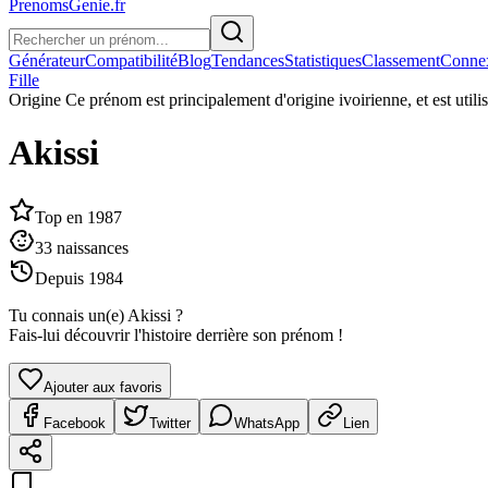
PrenomsGenie.fr
Générateur
Compatibilité
Blog
Tendances
Statistiques
Classement
Conne
Fille
Origine
Ce prénom est principalement d'origine ivoirienne, et est utilis
Akissi
Top en
1987
33
naissances
Depuis
1984
Tu connais un(e)
Akissi
?
Fais-lui découvrir l'histoire derrière son prénom !
Ajouter aux favoris
Facebook
Twitter
WhatsApp
Lien